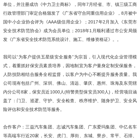
单位，并注册成功《中力卫士商标》，同年7月经省、市、镇三级工商
行政管理部门审定合格颁发了《广东省守合同重信用企业》，8月被中
国中小企业协会评为《AAA级信用企业》；2017年2月加入《东莞市
安全技术防范协会》成为会员单位；2018年1月顺利通过市公安局颁
发《广东省安全技术防范系统设计、施工、维修资格证》。。
我司以“为客户提供五星级安全服务”为宗旨，引入现代化企业管理模
式，着重抓好保安员素质培养，因地制宜为客户量身定制安保服务，
人防技防相结合服务全程监督，以客户为中心不断提升服务质量。我
公司现有包括广州、深圳、佛山、清远、肇庆、惠州、珠海及东莞辖
内分公司8家，保安员近1000人(特警类型保安员300人)，经营项目涵
盖了：门卫、巡逻、守护、安全检查、秩序维护、随身护卫、安全风
险评估和安全技术防范等服务。
合作客户：三益汽车集团、志诚汽车集团、广东爱玛集团、中亿名车
等高端车行近20家，长安、虎门、厚街、东城、寮步、常平、石排、